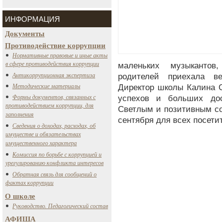
ИНФОРМАЦИЯ
Документы
Противодействие коррупции
Нормативные правовые и иные акты
в сфере противодействия коррупции
маленьких музыкантов
Антикоррупционная экспертиза
родителей приехала в
Методические материалы
Директор школы Калина С
Формы документов, связанных с
успехов и больших до
противодействием коррупции, для
Светлым и позитивным со
заполнения
сентября для всех посети
Сведения о доходах, расходах, об
имуществе и обязательствах
имущественного характера
Комиссия по борьбе с коррупцией и
урегулированию конфликта интересов
Обратная связь для сообщений о
фактах коррупции
О школе
Руководство. Педагогический состав
АФИША