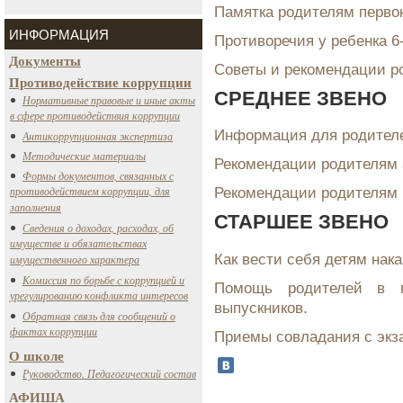
Памятка родителям перво
ИНФОРМАЦИЯ
Противоречия у ребенка 6-
Документы
Советы и рекомендации р
Противодействие коррупции
СРЕДНЕЕ ЗВЕНО
Нормативные правовые и иные акты
в сфере противодействия коррупции
Информация для родителе
Антикоррупционная экспертиза
Методические материалы
Рекомендации родителям а
Формы документов, связанных с
противодействием коррупции, для
Рекомендации родителям 
заполнения
СТАРШЕЕ ЗВЕНО
Сведения о доходах, расходах, об
имуществе и обязательствах
Как вести себя детям нак
имущественного характера
Комиссия по борьбе с коррупцией и
Помощь родителей в п
урегулированию конфликта интересов
выпускников.
Обратная связь для сообщений о
фактах коррупции
Приемы совладания с экз
О школе
Руководство. Педагогический состав
АФИША