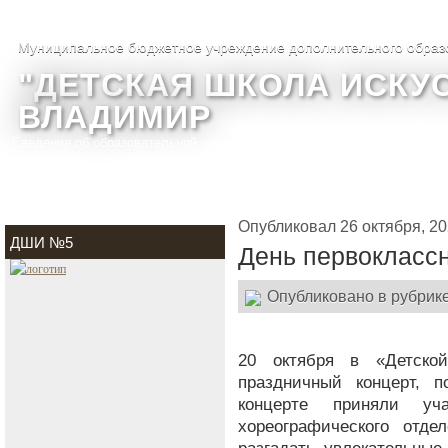
Муниципальное бюджетное учреждение дополнительного образ
"ДЕТСКАЯ ШКОЛА ИСКУС
ВЛАДИМИР
Сведения об образовательной организации
О школе
Фотогалере
Опубликовал 26 октября, 2
ДШИ №5
День первокласс
Опубликовано в рубрик
20 октября в «Детск
праздничный концерт, 
концерте приняли уч
хореографического отде