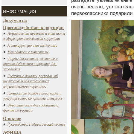
разгадать увлекательные
очень весело, увлекатель
ИНФОРМАЦИЯ
первоклассники подарили
Документы
Противодействие коррупции
Нормативные правовые и иные акты
в сфере противодействия коррупции
Антикоррупционная экспертиза
Методические материалы
Формы документов, связанных с
противодействием коррупции, для
заполнения
Сведения о доходах, расходах, об
имуществе и обязательствах
имущественного характера
Комиссия по борьбе с коррупцией и
урегулированию конфликта интересов
Обратная связь для сообщений о
фактах коррупции
О школе
Руководство. Педагогический состав
АФИША