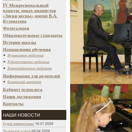
IV Межрегиональный
конкурс юных пианистов
«Звуки весны» имени В.А.
Кузоватова
Фотогалерея
Образовательные стандарты
История школы
Направления обучения
Музыкальное отделение
Художественное отделение
Хореографическое отделение
Информация для родителей
Безопасный интернет
Кабинет психолога
Наши достижения
Контакты
НАШИ НОВОСТИ
16.07.2026
Будьте внимательны!
09.04.2026
Творческие успехи