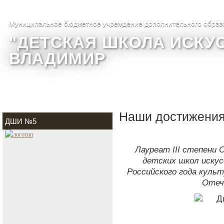
Муниципальное бюджетное учреждение дополнительного образ
"ДЕТСКАЯ ШКОЛА ИСКУС
ВЛАДИМИР
Сведения об образовательной организации
О школе
Фотогалере
Наши достижени
ДШИ №5
Лауреат III степени
детских школ иску
Российского года куль
Отеч