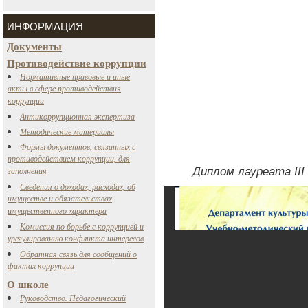
ИНФОРМАЦИЯ
Документы
Противодействие коррупции
Нормативные правовые и иные
акты в сфере противодействия
коррупции
Антикоррупционная экспертиза
Методические материалы
Формы документов, связанных с
противодействием коррупции, для
заполнения
Диплом лауреата II
Сведения о доходах, расходах, об
имуществе и обязательствах
имущественного характера
Комиссия по борьбе с коррупцией и
урегулированию конфликта интересов
Обратная связь для сообщений о
фактах коррупции
О школе
Руководство. Педагогический