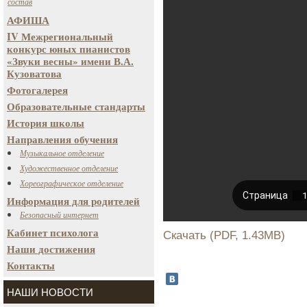
состав
АФИША
IV Межрегиональный
конкурс юных пианистов
«Звуки весны» имени В.А.
Кузоватова
Фотогалерея
Образовательные стандарты
История школы
Направления обучения
Музыкальное отделение
Художественное отделение
Хореографическое отделение
Информация для родителей
Безопасный интернет
Кабинет психолога
Скачать (PDF, 1.43MB)
Наши достижения
Контакты
НАШИ НОВОСТИ