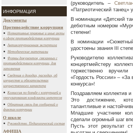
(руководитель –
Светла
«Патриотический танец» у
ИНФОРМАЦИЯ
В номинации «Детский та
Документы
дебютным номером «Мурча
Противодействие коррупции
степени!
Нормативные правовые и иные акты
в сфере противодействия коррупции
В номинации «Сюжетный
Антикоррупционная экспертиза
удостоены звания III степ
Методические материалы
Руководителю коллекти
Формы документов, связанных с
противодействием коррупции, для
концертмейстеру коллек
заполнения
торжественно вручили 
Сведения о доходах, расходах, об
«Гордость России» – «За 
имуществе и обязательствах
конкурса»!
имущественного характера
Комиссия по борьбе с коррупцией и
Поздравляем коллектив и 
урегулированию конфликта интересов
Это достижение, кото
Обратная связь для сообщений о
талантливые и настойчив
фактах коррупции
Младшие участники кол
О школе
сделали огромный шаг вп
Руководство. Педагогический состав
Пусть этот результат с
АФИША
высотам и свершениям!