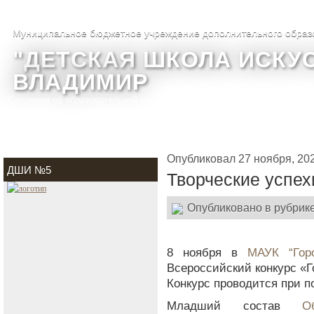
Муниципальное бюджетное учреждение дополнительного образ
"ДЕТСКАЯ ШКОЛА ИСКУС
ВЛАДИМИР
Сведения об образовательной организации
О школе
Фотогалере
Опубликовал 27 ноября, 20
ДШИ №5
Творческие успех
Опубликовано в рубрик
8 ноября в
МАУК “Гор
Всероссийский конкурс «Г
Конкурс проводится при 
Младший состав
О