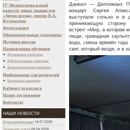
Даниил — Дипломант. Пе
IV Межрегиональный
конкурс юных пианистов
концерт Сергея Алекс
«Звуки весны» имени В.А.
выступали сольно и в д
Кузоватова
принимающую сторону
Фотогалерея
встреч! «Мир, в котором 
Образовательные стандарты
люди, громадная скульпт
История школы
вода, смена времён года
Направления обучения
свет, который везде, и в 
Музыкальное отделение
Художественное отделение
Хореографическое отделение
Информация для родителей
Безопасный интернет
Кабинет психолога
Наши достижения
Контакты
НАШИ НОВОСТИ
16.07.2026
Будьте внимательны!
09.04.2026
Творческие успехи