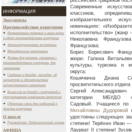
российских графиков посл
Современные искусств
ИНФОРМАЦИЯ
классиков, определи
Документы
изобразительного иск
номинациях: «Изобразите
Противодействие коррупции
исполнительство» (жанр 
Нормативные правовые и иные акты
в сфере противодействия коррупции
Николаевна Французо
Антикоррупционная экспертиза
Французова;
Методические материалы
Борис Борисович Фанцу
Формы документов, связанных с
жюри: Галина Витальев
противодействием коррупции, для
культуры, туризма и м
заполнения
округа;
Сведения о доходах, расходах, об
Кошечкина Диана С
имуществе и обязательствах
просветительского отдел
имущественного характера
Сергей Александрович
Комиссия по борьбе с коррупцией и
урегулированию конфликта интересов
категории МБУДО «
Обратная связь для сообщений о
Садовый. Учащиеся по 
фактах коррупции
Михайловны Дудоровой
п
О школе
удостоены следующих зва
Руководство. Педагогический состав
степени! Терёхин Иван —
АФИША
Лауреат II степени! Зусе